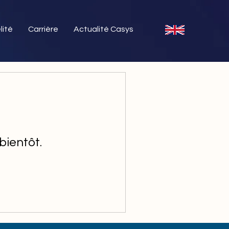
lité
Carrière
Actualité Casys
bientôt.