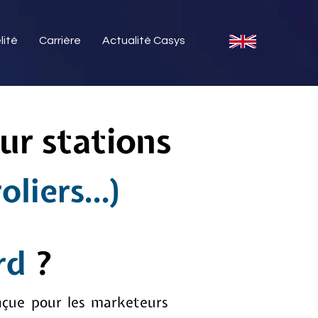
lité
Carrière
Actualité Casys
ur stations
liers...)
rd
?
nçue pour les marketeurs